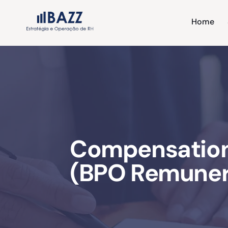
Home
Home
Sob
Compensation 
(BPO Remuner