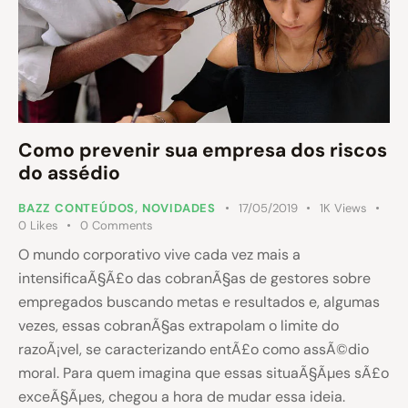
Como prevenir sua empresa dos riscos
do assédio
BAZZ CONTEÚDOS
,
NOVIDADES
17/05/2019
1K
Views
0
Likes
0
Comments
O mundo corporativo vive cada vez mais a
intensificaÃ§Ã£o das cobranÃ§as de gestores sobre
empregados buscando metas e resultados e, algumas
vezes, essas cobranÃ§as extrapolam o limite do
razoÃ¡vel, se caracterizando entÃ£o como assÃ©dio
moral. Para quem imagina que essas situaÃ§Ãµes sÃ£o
exceÃ§Ãµes, chegou a hora de mudar essa ideia.